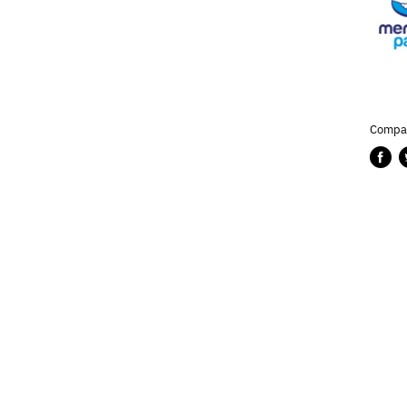
Compar
Compa
P
en
e
Faceb
T