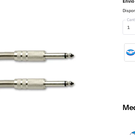
Envío
Dispon
Cant
Med