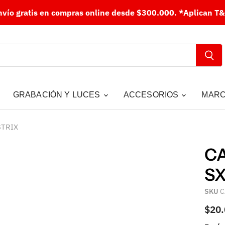
nvío gratis en compras online desde $300.000.
*Aplican T&
GRABACIÓN Y LUCES
ACCESORIOS
MAR
STRIX
CA
SX
SKU
C
$20