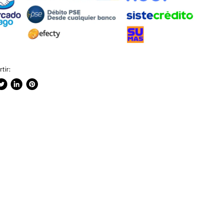
tir:
rtir
ublicar
Compartir
Guardar
n
en
en
ook
witter
LinkedIn
Pinterest