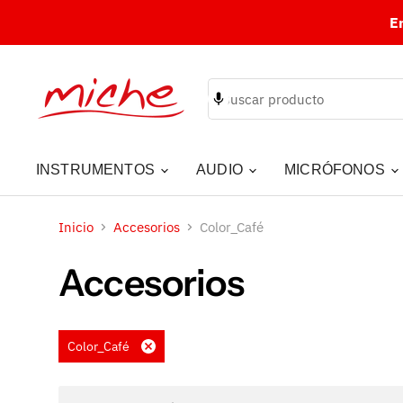
E
INSTRUMENTOS
AUDIO
MICRÓFONOS
Inicio
Accesorios
Color_Café
Accesorios
Color_Café
Eliminar
filtro