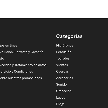
Categorías
gos en línea
Micrófonos
volución, Retracto y Garantía
Percusión
vío
Teclados
ivacidad y Tratamiento de datos
Vientos
ervicio y Condiciones
Cuerdas
sobre nuestras promociones
Accesorios
Sonido
Grabación
Luces
Blogs