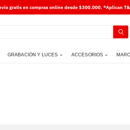
nvío gratis en compras online desde $300.000.
*Aplican T&
GRABACIÓN Y LUCES
ACCESORIOS
MAR