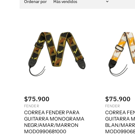
Ordenar por
$75.900
$75.900
FENDER
FENDER
CORREA FENDER PARA
CORREA FE
GUITARRA MONOGRAMA
GUITARRA
NEGR/AMAR/MARRON
BLAN/MAR
MOD0990681000
MOD099068