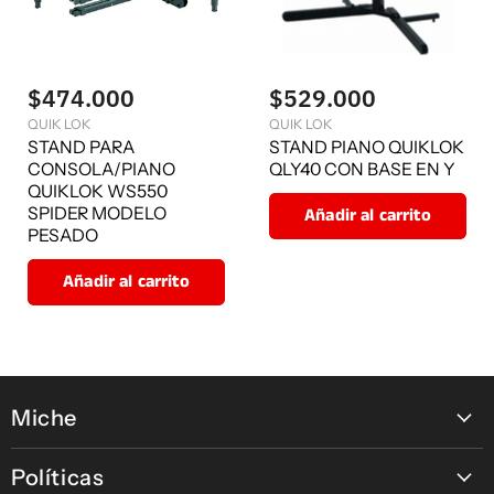
$474.000
$529.000
QUIK LOK
QUIK LOK
STAND PARA
STAND PIANO QUIKLOK
CONSOLA/PIANO
QLY40 CON BASE EN Y
QUIKLOK WS550
SPIDER MODELO
Añadir al carrito
PESADO
Añadir al carrito
Miche
Contáctanos
Políticas
Nuestras tiendas