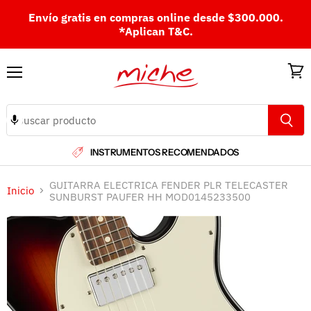
Envío gratis en compras online desde $300.000.
*Aplican T&C.
Menú
Ver
carri
INSTRUMENTOS RECOMENDADOS
GUITARRA ELECTRICA FENDER PLR TELECASTER
Inicio
SUNBURST PAUFER HH MOD0145233500