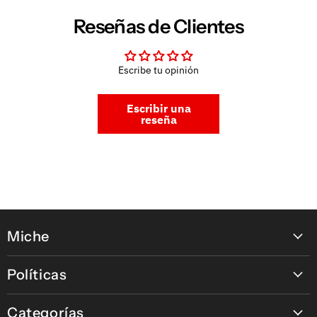
Reseñas de Clientes
Escribe tu opinión
Escribir una
reseña
Miche
Contáctanos
Políticas
Nuestras tiendas
Política de pagos en línea
Nuestras Marcas
Categorías