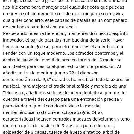
los hagas susurrar o gritar por tu música. Lo suficientemente
flexible como para manejar casi cualquier cosa que puedas
crear y lo suficientemente resistente como para sobrevivir a
cualquier concierto, este caballo de batalla es un compañero
de confianza para tu visión musical.
Respetando nuestra herencia y manteniendo nuestro espíritu
innovador, el par de pastillas humbucking de la serie Player
tiene un sonido grueso, pero elocuente: es el auténtico tono
Fender con un toque moderno. Los cómodos contornos y el
acabado suave del mástil de arce en forma de "C moderna"
son ideales para casi cualquier estilo de interpretación. Al
añadir un traste medium jumbo 22 al diapasón
contemporáneo de 9,5" de radio, hemos facilitado la expresión
musical. Para mejorar el tradicional tañido y mordida de una
Telecaster, añadimos selletas de acero doblado al puente de
cuerdas a través del cuerpo para una entonación precisa y
para ayudar a que el sonido atraviese la mezcla,
manteniéndose hasta que el sol se apague. Otras
características incluyen controles maestros de volumen y tono,
un interruptor de pastilla de 3 vías con punta de barril,
golpeador de 3 capas, tuerca de hueso sintético, árbol de