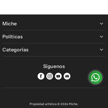
Miche
Contáctanos
Políticas
Nuestras tiendas
Política de pagos en línea
Nuestras Marcas
Categorías
Política de Devolución, Retracto y Garantía
Micrófonos
Política de Envío
Síguenos
Percusión
Política de Privacidad y Tratamiento de datos
Teclados
Terminos de Servicio y Condiciones
Encuéntrenos
Encuéntrenos
Encuéntrenos
Encuéntrenos
Vientos
en
en
en
en
Información sobre nuestras promociones
Facebook
Instagram
Youtube
Correo
Cuerdas
PQRS
electrónico
Accesorios
Sonido
Propiedad artística © 2026 Miche.