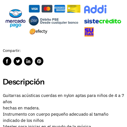
Compartir:
Compartir
Publicar
Compartir
Guardar
en
en
en
en
Facebook
Twitter
LinkedIn
Pinterest
Descripción
Guitarras acústicas cuerdas en nylon aptas para niños de 4 a 7
años
hechas en madera.
Instrumento con cuerpo pequeño adecuado al tamaño
indicado de los niños
Ideales para iniciar en el mundo de la música.