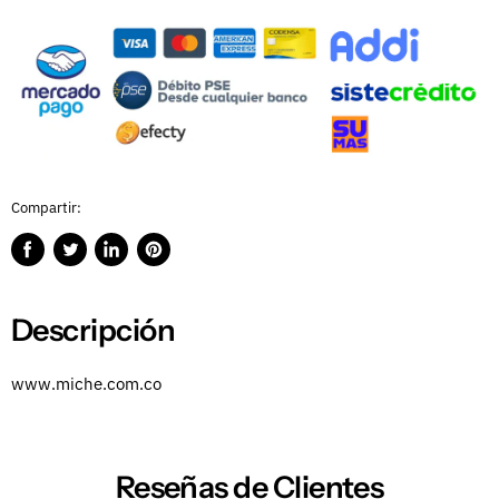
Compartir:
Compartir
Publicar
Compartir
Guardar
en
en
en
en
Facebook
Twitter
LinkedIn
Pinterest
Descripción
www.miche.com.co
Reseñas de Clientes