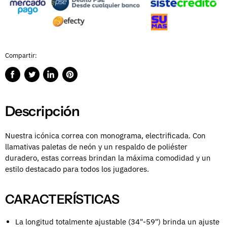
Compartir:
Compartir
Publicar
Compartir
Guardar
en
en
en
en
Facebook
Twitter
LinkedIn
Pinterest
Descripción
Nuestra icónica correa con monograma, electrificada.
Con
llamativas paletas de neón y un respaldo de poliéster
duradero, estas correas brindan la máxima comodidad y un
estilo destacado para todos los jugadores.
CARACTERÍSTICAS
La longitud totalmente ajustable (34"-59") brinda un ajuste