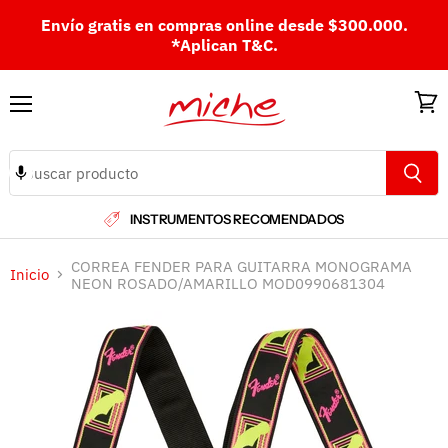
Envío gratis en compras online desde $300.000.
*Aplican T&C.
Menú
Ver
carri
INSTRUMENTOS RECOMENDADOS
CORREA FENDER PARA GUITARRA MONOGRAMA
Inicio
NEON ROSADO/AMARILLO MOD0990681304