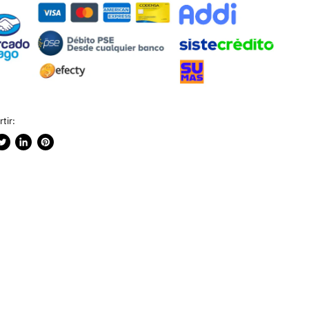
tir:
rtir
ublicar
Compartir
Guardar
n
en
en
ook
witter
LinkedIn
Pinterest