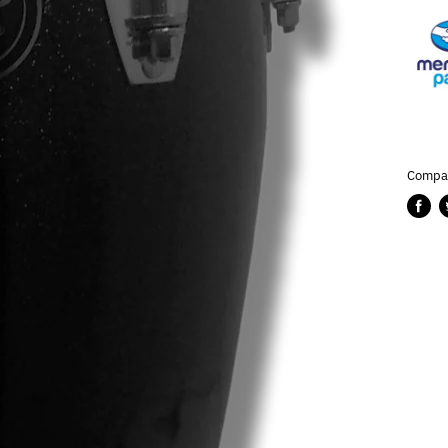
Compar
Compa
P
en
e
Faceb
T