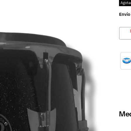
Agota
Envío
Med