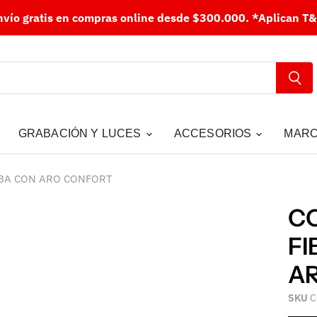
nvío gratis en compras online desde $300.000.
*Aplican T&
GRABACIÓN Y LUCES
ACCESORIOS
MAR
MBA CON ARO CONFORT
CO
FI
A
SKU
C