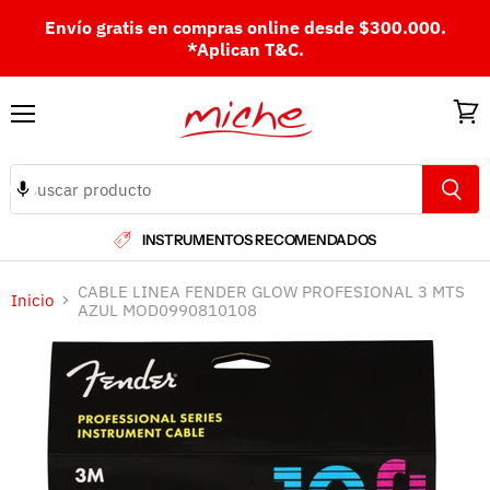
Envío gratis en compras online desde $300.000.
*Aplican T&C.
Menú
Ver
carri
INSTRUMENTOS RECOMENDADOS
CABLE LINEA FENDER GLOW PROFESIONAL 3 MTS
Inicio
AZUL MOD0990810108