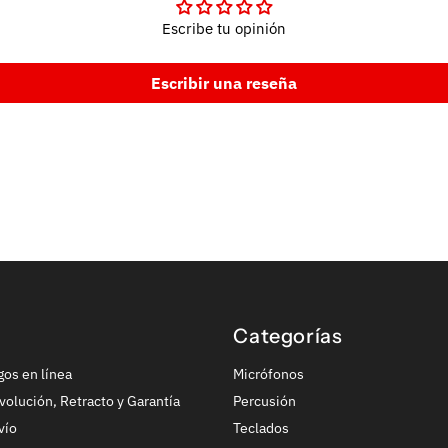
Escribe tu opinión
Escribir una reseña
Categorías
gos en línea
Micrófonos
volución, Retracto y Garantía
Percusión
vío
Teclados