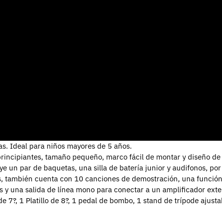
as.
Ideal para niños mayores de 5 años.
 principiantes, tamaño pequeño, marco fácil de montar y diseño d
 un par de baquetas, una silla de batería junior y audifonos, por 
s, también cuenta con 10 canciones de demostración, una función 
s y una salida de línea mono para conectar a un amplificador exte
7?, 1 Platillo de 8?, 1 pedal de bombo, 1 stand de trípode ajustab