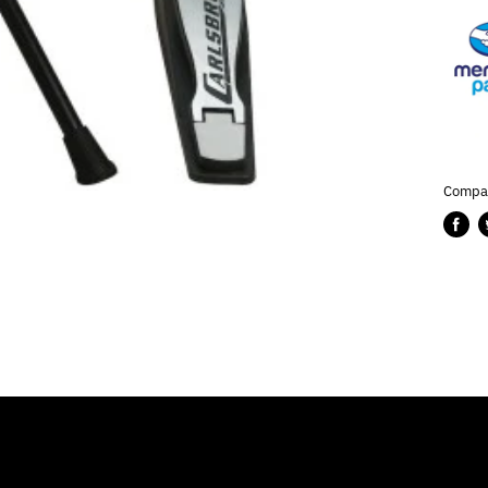
Compar
Compa
P
en
e
Faceb
T