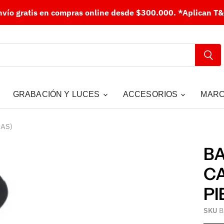
nvío gratis en compras online desde $300.000.
*Aplican T&
GRABACIÓN Y LUCES
ACCESORIOS
MAR
ZAS)
BA
CA
PI
SKU
B