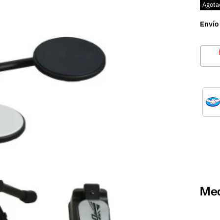
Agota
Envío
Med