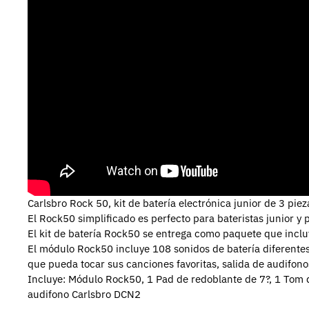
Carlsbro Rock 50, kit de batería electrónica junior de 3 piez
El Rock50 simplificado es perfecto para bateristas junior y
El kit de batería Rock50 se entrega como paquete que incluye
El módulo Rock50 incluye 108 sonidos de batería diferente
que pueda tocar sus canciones favoritas, salida de audifono
Incluye: Módulo Rock50, 1 Pad de redoblante de 7?, 1 Tom de 
audifono Carlsbro DCN2