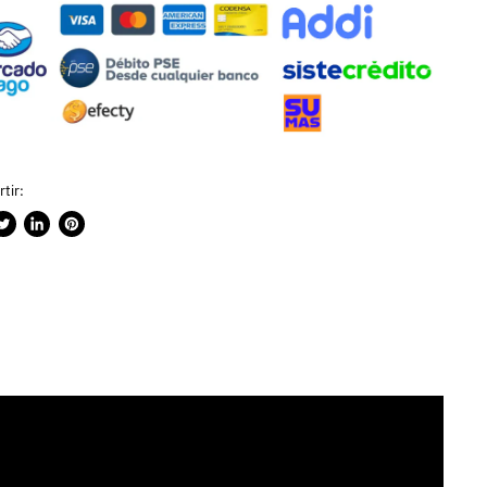
tir:
rtir
ublicar
Compartir
Guardar
n
en
en
ook
witter
LinkedIn
Pinterest