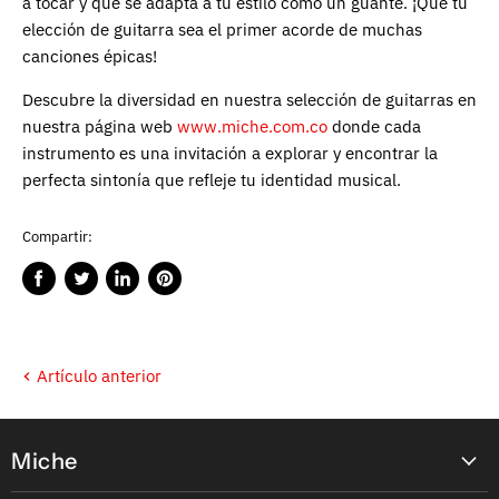
a tocar y que se adapta a tu estilo como un guante. ¡Que tu
elección de guitarra sea el primer acorde de muchas
canciones épicas!
Descubre la diversidad en nuestra selección de guitarras en
nuestra página web
www.miche.com.co
donde cada
instrumento es una invitación a explorar y encontrar la
perfecta sintonía que refleje tu identidad musical.
Compartir:
Compartir
Publicar
Compartir
Guardar
en
en
en
en
Facebook
Twitter
LinkedIn
Pinterest
Artículo anterior
Miche