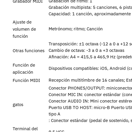
Grabación de ritmo: 1
Grabador MIDI
Grabación multipista: 5 canciones, 6 pista
Capacidad: 1 canción, aproximadamente
Ajuste de
Metrónomo;
ritmo;
Canción
volumen de
función
Transposición: ±1 octava (-12 a 0 a +12 
Cambio de octava: -3 a 0 a +3 octavas
Otras funciones
Afinación: A4 = 415,5 a 465,9 Hz (predet
Función de
Dispositivos compatibles: iOS, Android (
aplicación
Recepción multitímbre de 16 canales;
Es
Función MIDI
Conector PHONES/OUTPUT: miniconector
Conector MIC IN: conector estándar (con
Conector AUDIO IN: Mini conector estére
gatos
Puerto USB TO HOST: micro-B Puerto U
tipo A
: Conector estándar (pedal de sostenido,
Terminal del
9,5 VCC