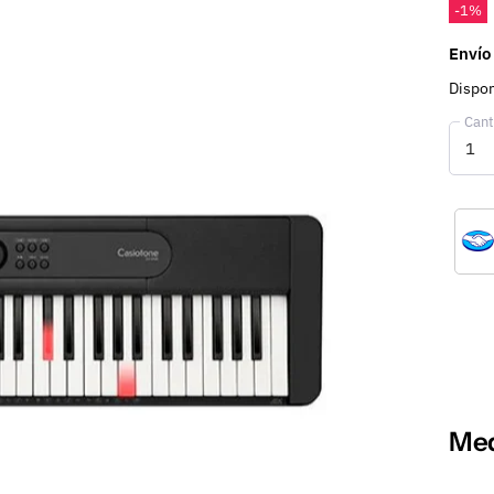
-
1
%
Envío
Dispon
Cant
Med