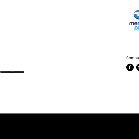
Compar
Compa
P
en
e
Faceb
T