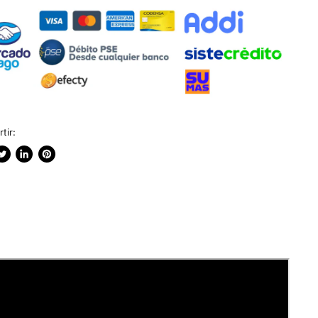
tir:
rtir
ublicar
Compartir
Guardar
n
en
en
ook
witter
LinkedIn
Pinterest