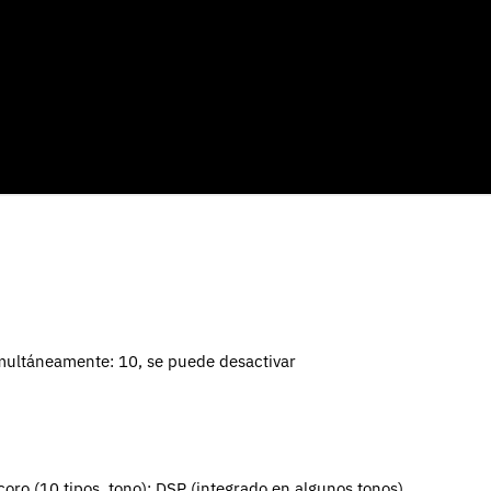
ultáneamente: 10, se puede desactivar
coro (10 tipos, tono);
DSP (integrado en algunos tonos)