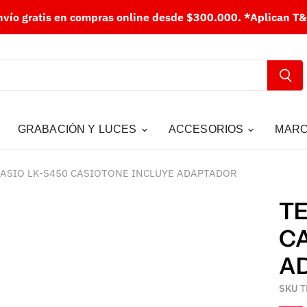
nvío gratis en compras online desde $300.000.
*Aplican T&
GRABACIÓN Y LUCES
ACCESORIOS
MAR
ASIO LK-S450 CASIOTONE INCLUYE ADAPTADOR
TE
CA
A
SKU
T