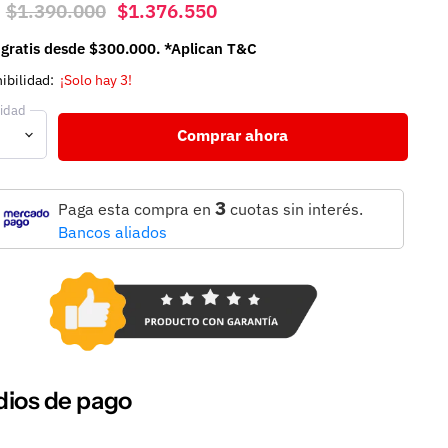
Precio original
Precio actual
$1.390.000
$1.376.550
 gratis desde $300.000. *Aplican T&C
ibilidad:
¡Solo hay 3!
idad
Comprar ahora
3
Paga esta compra en
cuotas sin interés.
Bancos aliados
ios de pago