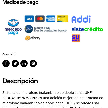
Medios de pago
Compartir:
Compartir
Publicar
Compartir
Guardar
en
en
en
en
Facebook
Twitter
LinkedIn
Pinterest
Descripción
Sistema de micrófono inalámbrico de doble canal UHF
El
BOYA BY-WM8 Pro
es una adición mejorada del sistema de
micrófono
inalámbrico de
doble canal UHF y
se puede usar