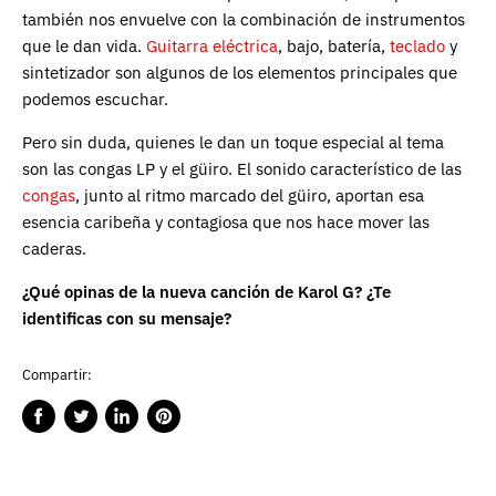
también nos envuelve con la combinación de instrumentos
que le dan vida.
Guitarra eléctrica
, bajo, batería,
teclado
y
sintetizador son algunos de los elementos principales que
podemos escuchar.
Pero sin duda, quienes le dan un toque especial al tema
son las congas LP y el güiro. El sonido característico de las
congas
, junto al ritmo marcado del güiro, aportan esa
esencia caribeña y contagiosa que nos hace mover las
caderas.
¿Qué opinas de la nueva canción de Karol G? ¿Te
identificas con su mensaje?
Compartir:
Compartir
Publicar
Compartir
Guardar
en
en
en
en
Facebook
Twitter
LinkedIn
Pinterest