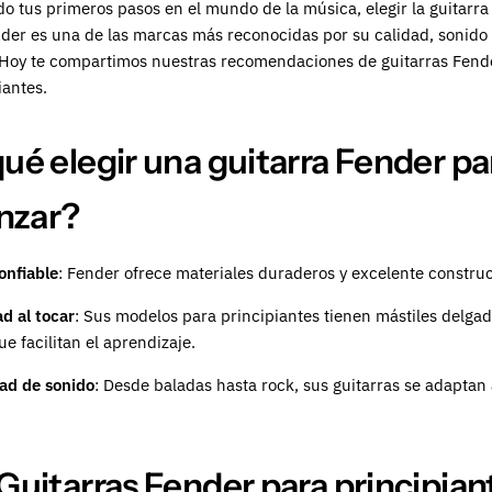
do tus primeros pasos en el mundo de la música, elegir la guitarr
nder es una de las marcas más reconocidas por su calidad, sonido
Hoy te compartimos nuestras recomendaciones de guitarras Fende
iantes.
ué elegir una guitarra Fender pa
nzar?
onfiable
: Fender ofrece materiales duraderos y excelente constru
d al tocar
: Sus modelos para principiantes tienen mástiles delga
ue facilitan el aprendizaje.
dad de sonido
: Desde baladas hasta rock, sus guitarras se adapta
Guitarras Fender para principian