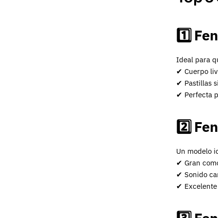
Fen
1️⃣
Ideal para q
✔ Cuerpo liv
✔ Pastillas s
✔ Perfecta p
Fen
2️⃣
Un modelo ic
✔ Gran como
✔ Sonido car
✔ Excelente 