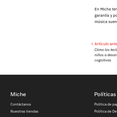
En Miche ten
garantía y p
música suen
Artículo ante
Cómo los tecl
niños a desar
cognitivas
Miche
Políticas
Contáctanos
Política de pa
Nuestras tiendas
Política de De