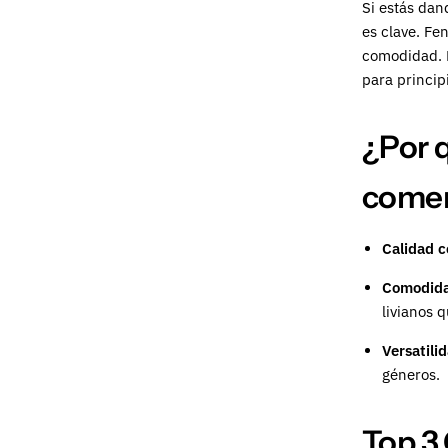
Si estás dan
es clave. Fe
comodidad. 
para princip
¿Por q
come
Calidad c
Comodida
livianos q
Versatili
géneros.
Top 3 