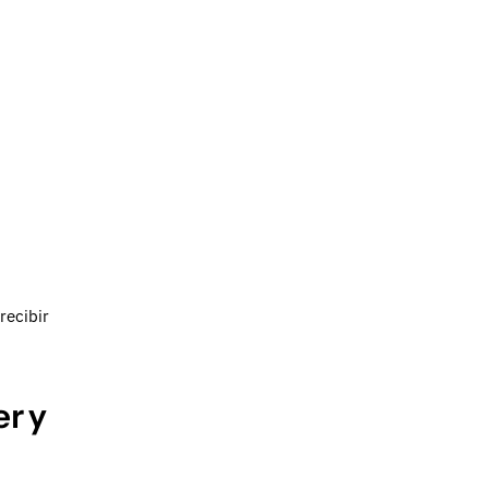
.
recibir
r y