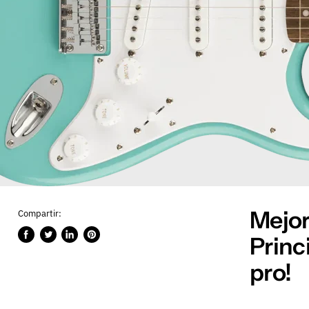
Mejor
Compartir:
Princ
Compartir
Publicar
Compartir
Guardar
en
en
en
en
pro!
Facebook
Twitter
LinkedIn
Pinterest