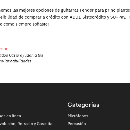
emos las mejores opciones de guitarras Fender para principiante
osibilidad de comprar a crédito con ADDI, Sistecrédito y SU+Pay. 
e como siempre soñaste!
rior
ados Casio ayudan a los
rollar habilidades
Categorías
gos en línea
Micrófonos
volución, Retracto y Garantía
Percusión