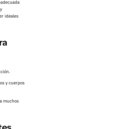
a adecuada
 y
r ideales
ra
cción.
dos y cuerpos
n a muchos
tes