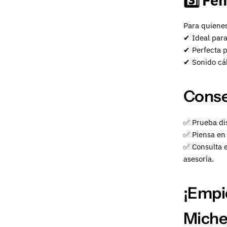
Fen
3️⃣
Para quienes
✔ Ideal para
✔ Perfecta p
✔ Sonido cál
Consej
✅ Prueba dis
✅ Piensa en 
✅ Consulta 
asesoría.
¡Empi
Miche