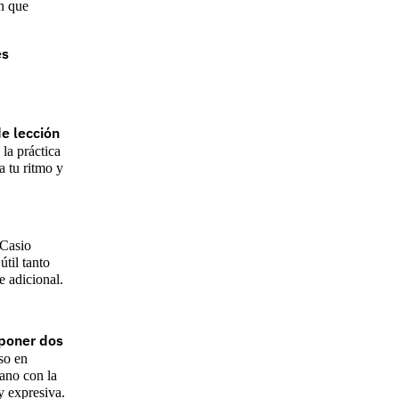
n que
es
e lección
la práctica
 tu ritmo y
 Casio
útil tanto
e adicional.
poner dos
uso en
ano con la
y expresiva.