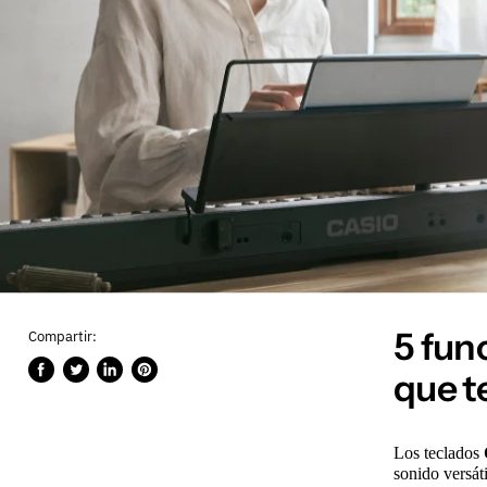
5 fun
Compartir:
que t
Compartir
Publicar
Compartir
Guardar
en
en
en
en
Facebook
Twitter
LinkedIn
Pinterest
Los teclados
sonido versát