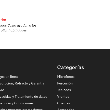
rior
ados Casio ayudan a los
rollar habilidades
Categorías
gos en línea
Micrófonos
volución, Retracto y Garantía
Percusión
vío
Teclados
ivacidad y Tratamiento de datos
Vientos
ervicio y Condiciones
Cuerdas
sobre nuestras promociones
Accesorios