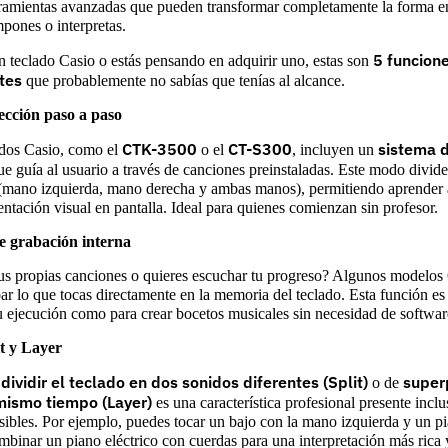
ramientas avanzadas que pueden transformar completamente la forma e
mpones o interpretas.
5 funcion
un teclado Casio o estás pensando en adquirir uno, estas son
tes
que probablemente no sabías que tenías al alcance.
ección paso a paso
CTK-3500
CT-S300
sistema d
dos Casio, como el
o el
, incluyen un
e guía al usuario a través de canciones preinstaladas. Este modo divide 
(mano izquierda, mano derecha y ambas manos), permitiendo aprender a
entación visual en pantalla. Ideal para quienes comienzan sin profesor.
e grabación interna
s propias canciones o quieres escuchar tu progreso? Algunos modelos
ar lo que tocas directamente en la memoria del teclado. Esta función es 
tu ejecución como para crear bocetos musicales sin necesidad de softwar
t y Layer
dividir el teclado en dos sonidos diferentes (Split)
super
e
o de
mismo tiempo (Layer)
es una característica profesional presente incl
ibles. Por ejemplo, puedes tocar un bajo con la mano izquierda y un pi
mbinar un piano eléctrico con cuerdas para una interpretación más rica 