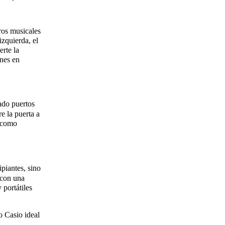
ros musicales
izquierda, el
rte la
ones en
ado puertos
e la puerta a
s como
piantes, sino
 con una
 portátiles
o Casio ideal