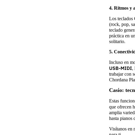
4. Ritmos y
Los teclados 
(rock, pop, s
teclado gener
práctica en u
solitario.
5. Conectiv
Incluso en m
USB-MIDI
,
trabajar con 
Chordana Play
Casio: tecn
Estas funcion
que ofrecen 
amplia varied
hasta pianos d
Visítanos en n
para ti.