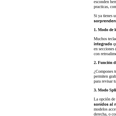
esconden her
practicas, co
Si ya tienes 
sorprenden
1. Modo de l
Muchos tecla
integrado
qu
en secciones 
con retroalim
2. Función d
¿Compones tu
permiten grab
para revisar 
3. Modo Spli
La opción d
sonidos al 
modelos acces
derecha, o co