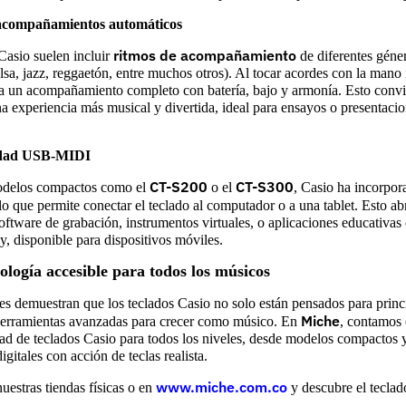
 acompañamientos automáticos
ritmos de acompañamiento
Casio suelen incluir
de diferentes géne
alsa, jazz, reggaetón, entre muchos otros). Al tocar acordes con la mano 
a un acompañamiento completo con batería, bajo y armonía. Esto convie
na experiencia más musical y divertida, ideal para ensayos o presentaci
idad USB-MIDI
CT-S200
CT-S300
odelos compactos como el
o el
, Casio ha incorpor
 lo que permite conectar el teclado al computador o a una tablet. Esto abr
software de grabación, instrumentos virtuales, o aplicaciones educativa
, disponible para dispositivos móviles.
ología accesible para todos los músicos
es demuestran que los teclados Casio no solo están pensados para princi
Miche
herramientas avanzadas para crecer como músico. En
, contamos
ad de teclados Casio para todos los niveles, desde modelos compactos y
igitales con acción de teclas realista.
www.miche.com.co
uestras tiendas físicas o en
y descubre el teclad